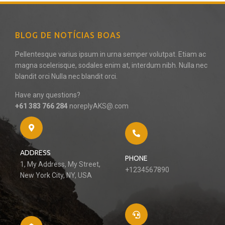
BLOG DE NOTÍCIAS BOAS
Pellentesque varius ipsum in urna semper volutpat. Etiam ac
magna scelerisque, sodales enim at, interdum nibh. Nulla nec
blandit orci Nulla nec blandit orci.
Have any questions?
+61 383 766 284
noreplyAKS@.com
ADDRESS
PHONE
1, My Address, My Street,
+1234567890
New York City, NY, USA