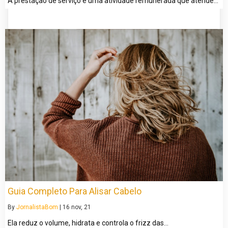
A prestação de serviço é uma atividade remunerada que atende…
Guia Completo Para Alisar Cabelo
By
JornalistaBom
|
16
nov, 21
Ela reduz o volume, hidrata e controla o frizz das…