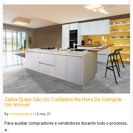
Saiba Quais São Os Cuidados Na Hora De Comprar
Um Imóvel
By
JornalistaBom
|
3
nov, 21
Para auxiliar compradores e vendedores durante todo o processo,
a…