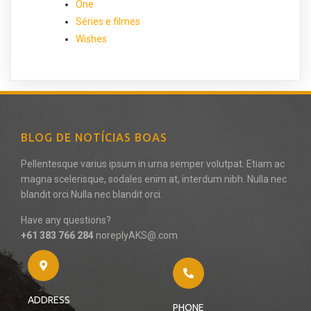
One
Séries e filmes
Wishes
BLOG DE NOTÍCIAS BOAS
Pellentesque varius ipsum in urna semper volutpat. Etiam ac
magna scelerisque, sodales enim at, interdum nibh. Nulla nec
blandit orci Nulla nec blandit orci.
Have any questions?
+61 383 766 284
noreplyAKS@.com
ADDRESS
PHONE