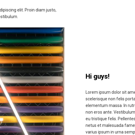
piscing elit. Proin diam justo,
estibulum.
Hi guys!
Lorem ipsum dolor sit amet
scelerisque non felis port
elementum massa. In rutrum
non eros ante. Vestibulum 
eu tristique felis. Pellent
netus et malesuada fames a
varius ipsum in urna semp