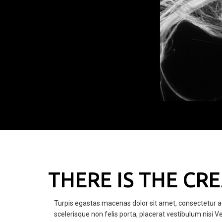
THERE IS THE CR
Turpis egastas macenas dolor sit amet, consectetur adi
scelerisque non felis porta, placerat vestibulum nisi V