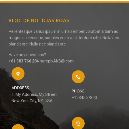
BLOG DE NOTÍCIAS BOAS
Pellentesque varius ipsum in urna semper volutpat. Etiam ac
magna scelerisque, sodales enim at, interdum nibh. Nulla nec
blandit orci Nulla nec blandit orci.
Have any questions?
+61 383 766 284
noreplyAKS@.com
ADDRESS
PHONE
1, My Address, My Street,
+1234567890
New York City, NY, USA