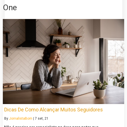
One
Dicas De Como Alcançar Muitos Seguidores
By
JornalistaBom
|
7
set, 21