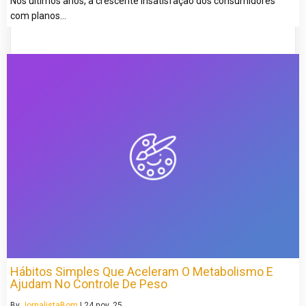
Nos últimos anos, a crescente insatisfação dos consumidores
com planos…
Hábitos Simples Que Aceleram O Metabolismo E
Ajudam No Controle De Peso
By
JornalistaBom
|
24
nov, 25