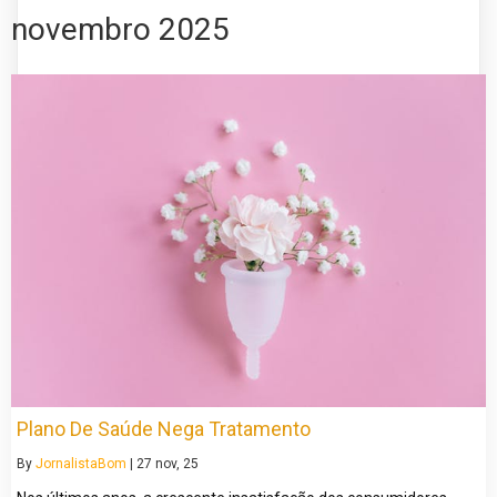
novembro 2025
Plano De Saúde Nega Tratamento
By
JornalistaBom
|
27
nov, 25