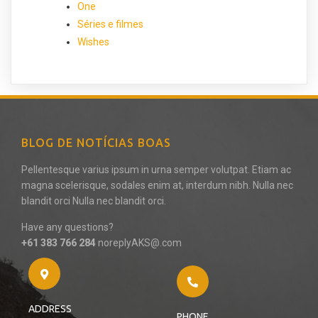
One
Séries e filmes
Wishes
BLOG DE NOTÍCIAS BOAS
Pellentesque varius ipsum in urna semper volutpat. Etiam ac
magna scelerisque, sodales enim at, interdum nibh. Nulla nec
blandit orci Nulla nec blandit orci.
Have any questions?
+61 383 766 284
noreplyAKS@.com
ADDRESS
PHONE