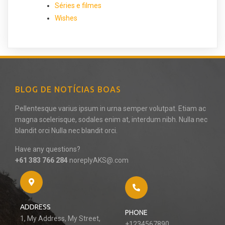
Séries e filmes
Wishes
BLOG DE NOTÍCIAS BOAS
Pellentesque varius ipsum in urna semper volutpat. Etiam ac
magna scelerisque, sodales enim at, interdum nibh. Nulla nec
blandit orci Nulla nec blandit orci.
Have any questions?
+61 383 766 284
noreplyAKS@.com
ADDRESS
PHONE
1, My Address, My Street,
+1234567890