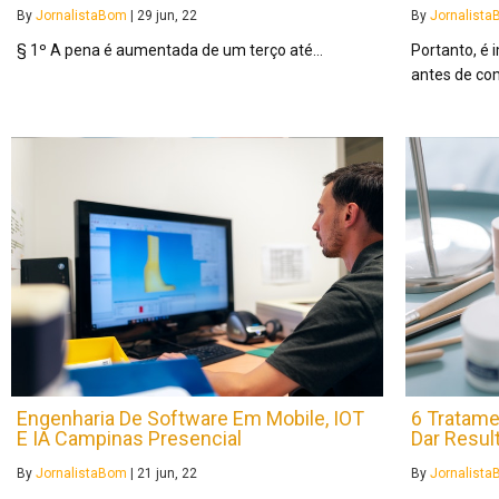
By
JornalistaBom
|
29
jun, 22
By
Jornalist
§ 1º A pena é aumentada de um terço até…
Portanto, é 
antes de co
Engenharia De Software Em Mobile, IOT
6 Tratam
E IA Campinas Presencial
Dar Resul
By
JornalistaBom
|
21
jun, 22
By
Jornalist