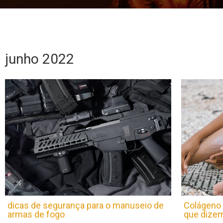
junho 2022
dicas de segurança para o manuseio de
Colágeno 
armas de fogo
que dize