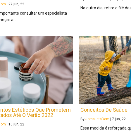
aBom
|
27
jun, 22
No outro dia, retire o filé
importante consultar um especialista
meçar a…
entos Estéticos Que Prometem
Conceitos De Saúde
tados Até O Verão 2022
By
JornalistaBom
|
7
jun, 22
aBom
|
15
jun, 22
Essa medida é reforçada q