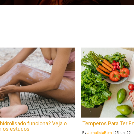
hidrolisado funciona? Veja o
Temperos Para Ter E
m os estudos
By
JornalistaBom
|
25
jun, 22