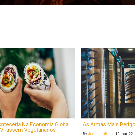
nteceria Na Economia Global
As Armas Mais Perig
 Virassem Vegetarianos
By
JornalistaBom
|
12
mar, 22