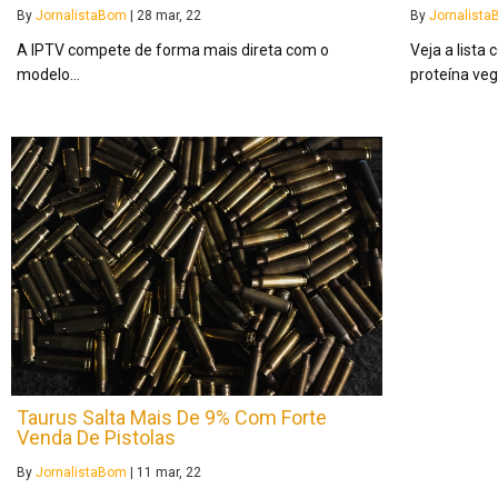
By
JornalistaBom
|
28
mar, 22
By
Jornalist
A IPTV compete de forma mais direta com o
Veja a lista
modelo…
proteína veg
Taurus Salta Mais De 9% Com Forte
Venda De Pistolas
By
JornalistaBom
|
11
mar, 22