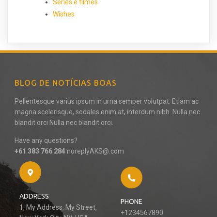
Séries e filmes
Wishes
BLOG DE NOTÍCIAS BOAS
Pellentesque varius ipsum in urna semper volutpat. Etiam ac
magna scelerisque, sodales enim at, interdum nibh. Nulla nec
blandit orci Nulla nec blandit orci.
Have any questions?
+61 383 766 284
noreplyAKS@.com
ADDRESS
PHONE
1, My Address, My Street,
+1234567890