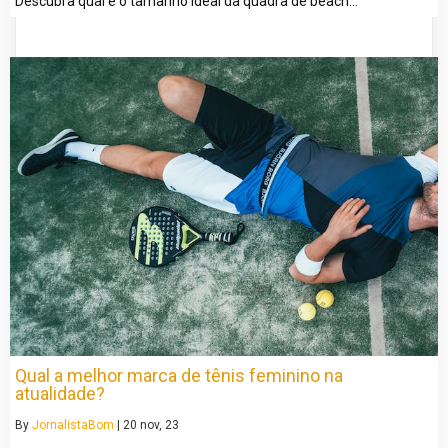
Descubra qual é o tamanho ideal da quadra de beach…
Qual a melhor marca de tênis feminino na
atualidade?
By
JornalistaBom
|
20
nov, 23