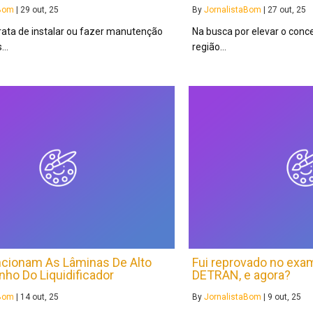
aBom
|
29
out, 25
By
JornalistaBom
|
27
out, 25
rata de instalar ou fazer manutenção
Na busca por elevar o conc
s…
região…
cionam As Lâminas De Alto
Fui reprovado no exa
o Do Liquidificador
DETRAN, e agora?
aBom
|
14
out, 25
By
JornalistaBom
|
9
out, 25