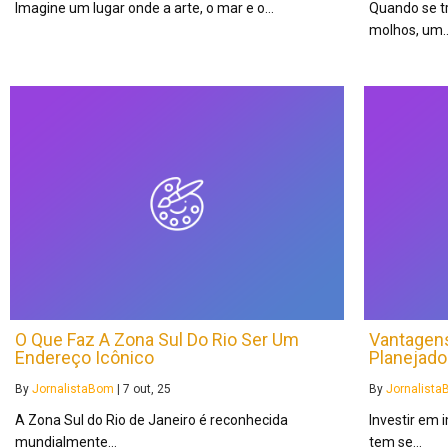
Imagine um lugar onde a arte, o mar e o…
Quando se t
molhos, um
O Que Faz A Zona Sul Do Rio Ser Um
Vantagens
Endereço Icônico
Planejado
By
JornalistaBom
|
7
out, 25
By
Jornalist
A Zona Sul do Rio de Janeiro é reconhecida
Investir em 
mundialmente…
tem se…