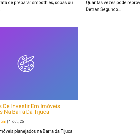
rata de preparar smoothies, sopas ou
Quantas vezes pode reprova
…
Detran Segundo…
 De Investir Em Imóveis
s Na Barra Da Tijuca
aBom
|
1
out, 25
imóveis planejados na Barra da Tijuca