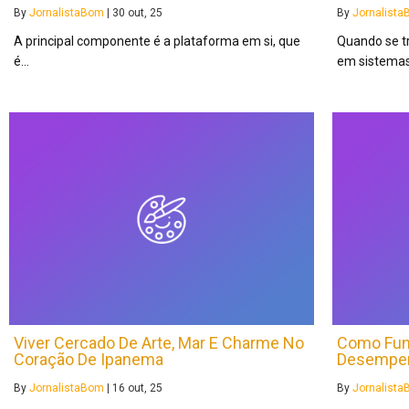
By
JornalistaBom
|
30
out, 25
By
Jornalist
A principal componente é a plataforma em si, que
Quando se t
é…
em sistema
Viver Cercado De Arte, Mar E Charme No
Como Fun
Coração De Ipanema
Desempenh
By
JornalistaBom
|
16
out, 25
By
Jornalist