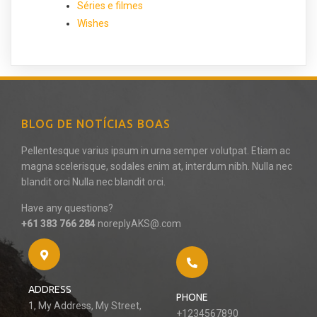
Séries e filmes
Wishes
BLOG DE NOTÍCIAS BOAS
Pellentesque varius ipsum in urna semper volutpat. Etiam ac
magna scelerisque, sodales enim at, interdum nibh. Nulla nec
blandit orci Nulla nec blandit orci.
Have any questions?
+61 383 766 284
noreplyAKS@.com
ADDRESS
PHONE
1, My Address, My Street,
+1234567890