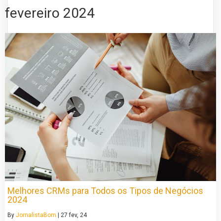
fevereiro 2024
Melhores CRMs para Todos os Tipos de Negócios
2024
By
JornalistaBom
|
27
fev, 24