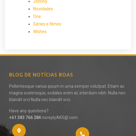
Johnny
Novidades
One
Séries e filmes
Wishes
BLOG DE NOTÍCIAS BOAS
Pellentesque varius ipsum in urna semper volutpat. Etiam ac
magna scelerisque, sodales enim at, interdum nibh. Nulla nec
blandit orci Nulla nec blandit orci.
Have any questions?
+61 383 766 284
noreplyAKS@.com