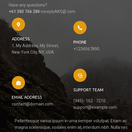
Have any questions?
+61 383 766 284
noreplyAKS@.com
ADDRESS
PHONE
1, My Address, My Street,
+1234567890
New York City, NY, USA
SUPPORT TEAM
EMAIL ADDRESS
(345)- 162 - 7210
contact@domain.com
support@example.com
Pellentesque varius ipsum in urna semper volutpat. Etiam ac
magna scelerisque, sodales enim at, interdum nibh. Nulla nec