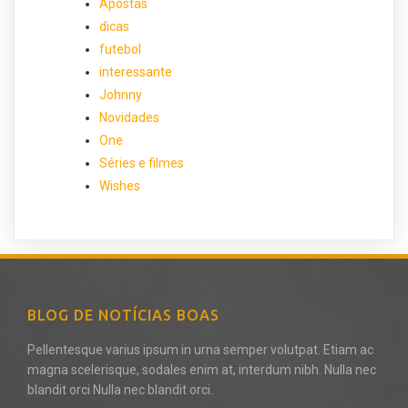
Apostas
dicas
futebol
interessante
Johnny
Novidades
One
Séries e filmes
Wishes
BLOG DE NOTÍCIAS BOAS
Pellentesque varius ipsum in urna semper volutpat. Etiam ac
magna scelerisque, sodales enim at, interdum nibh. Nulla nec
blandit orci Nulla nec blandit orci.