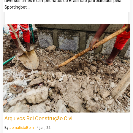
Diversos times e campeonatos do Brasil são patrocinados pela
Sportingbet.…
Arquivos Bdi Construção Civil
By
JornalistaBom
|
4
jan, 22