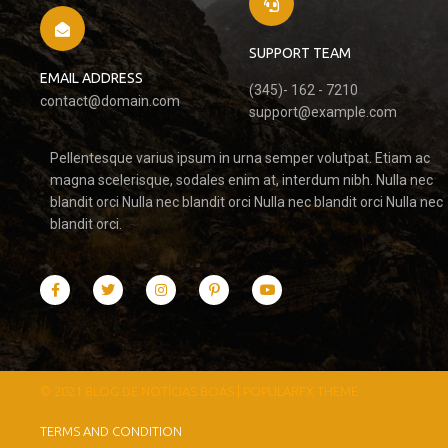
SUPPORT TEAM
EMAIL ADDRESS
(345)- 162 - 7210
contact@domain.com
support@example.com
Pellentesque varius ipsum in urna semper volutpat. Etiam ac
magna scelerisque, sodales enim at, interdum nibh. Nulla nec
blandit orci Nulla nec blandit orci Nulla nec blandit orci Nulla nec
blandit orci.
© 2021 BLOG DE NOTÍCIAS BOAS |
POPULARFX THEME
TERMS AND CONDITION