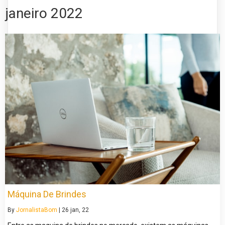
janeiro 2022
Máquina De Brindes
By
JornalistaBom
|
26
jan, 22