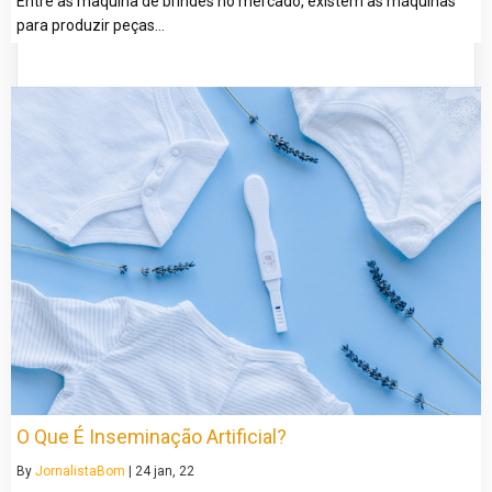
Entre as maquina de brindes no mercado, existem as máquinas
para produzir peças…
O Que É Inseminação Artificial?
By
JornalistaBom
|
24
jan, 22