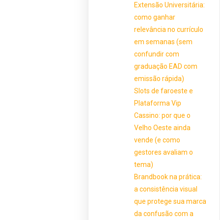
Extensão Universitária:
como ganhar
relevância no currículo
em semanas (sem
confundir com
graduação EAD com
emissão rápida)
Slots de faroeste e
Plataforma Vip
Cassino: por que o
Velho Oeste ainda
vende (e como
gestores avaliam o
tema)
Brandbook na prática:
a consistência visual
que protege sua marca
da confusão com a