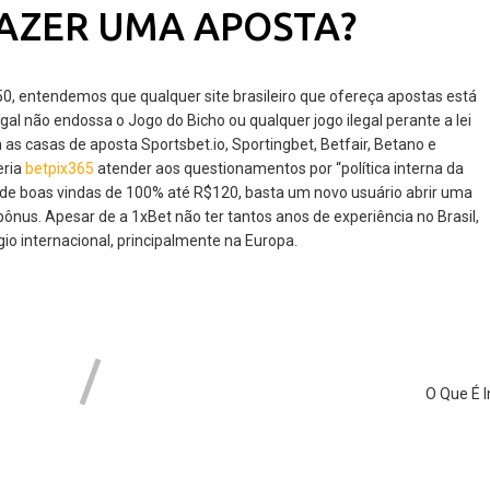
FAZER UMA APOSTA?
0, entendemos que qualquer site brasileiro que ofereça apostas está
al não endossa o Jogo do Bicho ou qualquer jogo ilegal perante a lei
 as casas de aposta Sportsbet.io, Sportingbet, Betfair, Betano e
eria
betpix365
atender aos questionamentos por “política interna da
de boas vindas de 100% até R$120, basta um novo usuário abrir uma
ônus. Apesar de a 1xBet não ter tantos anos de experiência no Brasil,
io internacional, principalmente na Europa.
O Que É I