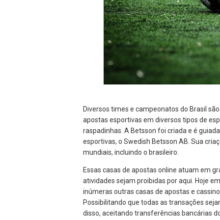
Diversos times e campeonatos do Brasil sã
apostas esportivas em diversos tipos de esp
raspadinhas. A Betsson foi criada e é gui
esportivas, o Swedish Betsson AB. Sua cria
mundiais, incluindo o brasileiro.
Essas casas de apostas online atuam em gran
atividades sejam proibidas por aqui. Hoje e
inúmeras outras casas de apostas e cassinos
Possibilitando que todas as transações seja
disso, aceitando transferências bancárias do