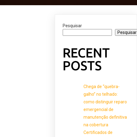
Pesquisar
Pesquisar
RECENT
POSTS
Chega de “quebra-
galho” no telhado:
como distinguir reparo
emergencial de
manutenção definitiva
na cobertura
Certificados de