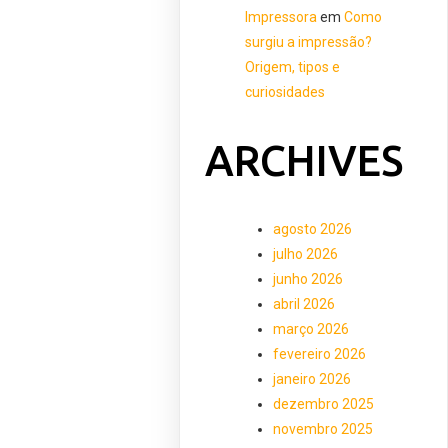
Impressora
em
Como
surgiu a impressão?
Origem, tipos e
curiosidades
ARCHIVES
agosto 2026
julho 2026
junho 2026
abril 2026
março 2026
fevereiro 2026
janeiro 2026
dezembro 2025
novembro 2025