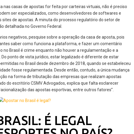
as casas de apostas for feita por carteiras virtuais, não é preciso
 podem ser especializados, como desenvolvedores de softwares e
sites de apostas. A minuta do processo regulatório do setor de
ão detalhada no Governo Federal.
ios negativos, pesquise sobre a operação da casa de aposta, pois
ntes saber como funciona a plataforma, e fazer um comentário
 no Brasil é crime enquanto não houver a regulamentação e a
 Do ponto de vista jurídico, estar legalizado é diferente de estar
permitidas no Brasil desde dezembro de 2018, quando se estabeleceu
ividade fosse regulamentada. Desde então, contudo, a única mudança
eração na forma de tributação das empresas que realizam apostas
ado do escritório CSMV Advogados, explica que falta esclarecer
racionalização das apostas esportivas, entre outros fatores”.
RASIL: É LEGAL
ESPORTES NO PAÍS?