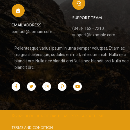
SUPPORT TEAM
EMAIL ADDRESS
(345)- 162 - 7210
contact@domain.com
support@example.com
Pellentesque varius ipsum in urna semper volutpat. Etiam ac
magna scelerisque, sodales enim at, interdum nibh. Nulla nec
blandit orci Nulla nec blandit orci Nulla nec blandit orci Nulla nec
blandit orci.
© 2021 BLOG DE NOTÍCIAS BOAS |
POPULARFX THEME
TERMS AND CONDITION