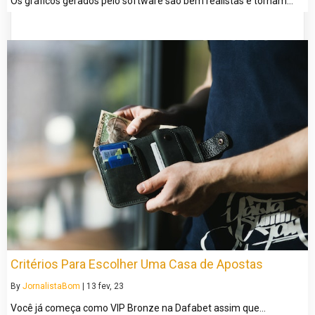
Os gráficos gerados pelo software são bem realistas e tornam…
Critérios Para Escolher Uma Casa de Apostas
By
JornalistaBom
|
13
fev, 23
Você já começa como VIP Bronze na Dafabet assim que…