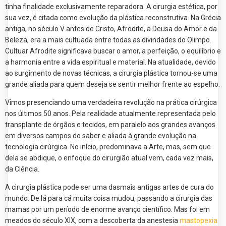
tinha finalidade exclusivamente reparadora. A cirurgia estética, por
sua vez, é citada como evolução da plástica reconstrutiva. Na Grécia
antiga, no século V antes de Cristo, Afrodite, a Deusa do Amor e da
Beleza, era a mais cultuada entre todas as divindades do Olimpo.
Cultuar Afrodite significava buscar o amor, a perfeição, o equilíbrio e
a harmonia entre a vida espiritual e material. Na atualidade, devido
ao surgimento de novas técnicas, a cirurgia plástica tornou-se uma
grande aliada para quem deseja se sentir melhor frente ao espelho.
Vimos presenciando uma verdadeira revolução na prática cirúrgica
nos últimos 50 anos. Pela realidade atualmente representada pelo
transplante de órgãos e tecidos, em paralelo aos grandes avanços
em diversos campos do saber e aliada à grande evolução na
tecnologia cirúrgica. No início, predominava a Arte, mas, sem que
dela se abdique, o enfoque do cirurgião atual vem, cada vez mais,
da Ciência.
A cirurgia plástica pode ser uma dasmais antigas artes de cura do
mundo. De lá para cá muita coisa mudou, passando a cirurgia das
mamas por um período de enorme avanço científico. Mas foi em
meados do século XIX, com a descoberta da anestesia
mastopexia