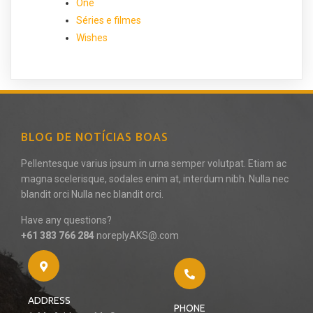
One
Séries e filmes
Wishes
BLOG DE NOTÍCIAS BOAS
Pellentesque varius ipsum in urna semper volutpat. Etiam ac
magna scelerisque, sodales enim at, interdum nibh. Nulla nec
blandit orci Nulla nec blandit orci.
Have any questions?
+61 383 766 284
noreplyAKS@.com
ADDRESS
PHONE