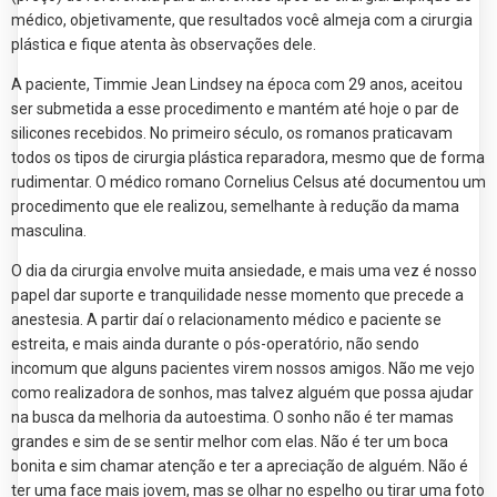
médico, objetivamente, que resultados você almeja com a cirurgia
plástica e fique atenta às observações dele.
A paciente, Timmie Jean Lindsey na época com 29 anos, aceitou
ser submetida a esse procedimento e mantém até hoje o par de
silicones recebidos. No primeiro século, os romanos praticavam
todos os tipos de cirurgia plástica reparadora, mesmo que de forma
rudimentar. O médico romano Cornelius Celsus até documentou um
procedimento que ele realizou, semelhante à redução da mama
masculina.
O dia da cirurgia envolve muita ansiedade, e mais uma vez é nosso
papel dar suporte e tranquilidade nesse momento que precede a
anestesia. A partir daí o relacionamento médico e paciente se
estreita, e mais ainda durante o pós-operatório, não sendo
incomum que alguns pacientes virem nossos amigos. Não me vejo
como realizadora de sonhos, mas talvez alguém que possa ajudar
na busca da melhoria da autoestima. O sonho não é ter mamas
grandes e sim de se sentir melhor com elas. Não é ter um boca
bonita e sim chamar atenção e ter a apreciação de alguém. Não é
ter uma face mais jovem, mas se olhar no espelho ou tirar uma foto