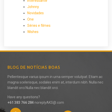
interessante
Johnny
Novidades
One
Séries e filmes
Wishes
BLOG DE NOTÍCIAS BOAS
Pellentesque varius ipsum in urna semper volutpat. Etiam ac
magna scelerisque, sodales enim at, interdum nibh. Nulla nec
blandit orci Nulla nec blandit orci.
Have any questions?
+61 383 766 284
noreplyAKS@.com