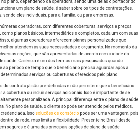
r no plano, dependendo da operadora, sendo uma delas o portador do
unciona um plano de saúde, é saber sobre os tipos de contratações.
, sendo eles individuais, para a família, ou para empresas.
 inúmeras operadoras, com diferentes coberturas, serviços e preços.
e, como planos básicos, intermediários e completos, cada um com suas
m disso, algumas operadoras oferecem planos personalizados que
e melhor atendem às suas necessidades e orçamento. No momento da
m diversas opções, que são apresentadas de acordo com a idade do
s de saúde. Carência é um dos termos mais pesquisados quando
e ao período de tempo que o beneficiário precisa aguardar após a
r determinados serviços ou coberturas oferecidos pelo plano.
s do contrato já são pré-definidas e não permitem que o beneficiário
 cobertura ou incluir serviços adicionais. Isso é importante de se
ltamente personalizada. A principal diferença entre o plano de saúde
ha. No plano de saúde, o cliente só pode ser atendido pelos médicos,
e credenciada. Isso
soluções de consórcio
pode ser uma vantagem, pois
ntro da rede, mas limita a flexibilidade. Presente no Brasil desde
 em seguros e é uma das principais opções de plano de saúde