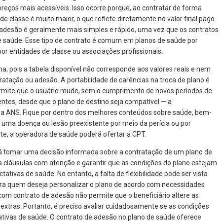
preços mais acessíveis. Isso ocorre porque, ao contratar de forma
de classe é muito maior, o que reflete diretamente no valor final pago
e adesão é geralmente mais simples e rápido, uma vez que os contratos
e saúde. Esse tipo de contrato é comum em planos de saúde por
r entidades de classe ou associações profissionais.
a, pois a tabela disponível não corresponde aos valores reais e nem
ratação ou adesão. A portabilidade de carências na troca de plano é
ermite que o usuário mude, sem o cumprimento de novos períodos de
entes, desde que o plano de destino seja compatível — a
e da ANS. Fique por dentro dos melhores conteúdos sobre saúde, bem-
a uma doença ou lesão preexistente por meio da perícia ou por
te, a operadora de saúde poderá ofertar a CPT.
á tomar uma decisão informada sobre a contratação de um plano de
s cláusulas com atenção e garantir que as condições do plano estejam
tivas de saúde. No entanto, a falta de flexibilidade pode ser vista
 quem deseja personalizar o plano de acordo com necessidades
com contrato de adesão não permite que o beneficiário altere as
s extras. Portanto, é preciso avaliar cuidadosamente se as condições
tivas de saúde. O contrato de adesão no plano de saúde oferece