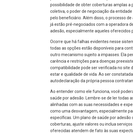
possibilidade de obter coberturas amplas a 
coletiva, o poder de negociação da entidade 
pelo beneficiário. Além disso, o processo d
já estão pré-negociados com a operadora d
adesão, especialmente aqueles oferecidos po
Ocorre que há falhas evidentes nesse sistem
todas as opções estão disponíveis para cont
outro mecanismo sujeito a impasses. Ela p
carência e restrições para doenças preexist
compatibilidade pode ser verificada no sit
estar e qualidade de vida. Ao ser constatad
autodeclaração da própria pessoa contratan
Ao entender como ele funciona, você poder
saúde por adesão. Lembre-se de ler todas a
alinhadas com as suas necessidades e expecta
como uma desvantagem, especialmente para
específicas. Um plano de saúde por adesão 
coberturas, ajuste valores ou inclua serviço
oferecidas atendem de fato às suas expecta