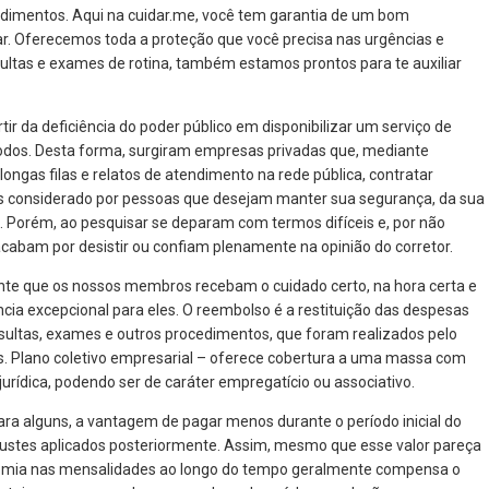
cedimentos. Aqui na cuidar.me, você tem garantia de um bom
r. Oferecemos toda a proteção que você precisa nas urgências e
ultas e exames de rotina, também estamos prontos para te auxiliar
ir da deficiência do poder público em disponibilizar um serviço de
todos. Desta forma, surgiram empresas privadas que, mediante
ngas filas e relatos de atendimento na rede pública, contratar
s considerado por pessoas que desejam manter sua segurança, da sua
. Porém, ao pesquisar se deparam com termos difíceis e, por não
cabam por desistir ou confiam plenamente na opinião do corretor.
nte que os nossos membros recebam o cuidado certo, na hora certa e
cia excepcional para eles. O reembolso é a restituição das despesas
sultas, exames e outros procedimentos, que foram realizados pelo
os. Plano coletivo empresarial – oferece cobertura a uma massa com
 jurídica, podendo ser de caráter empregatício ou associativo.
a alguns, a vantagem de pagar menos durante o período inicial do
stes aplicados posteriormente. Assim, mesmo que esse valor pareça
onomia nas mensalidades ao longo do tempo geralmente compensa o