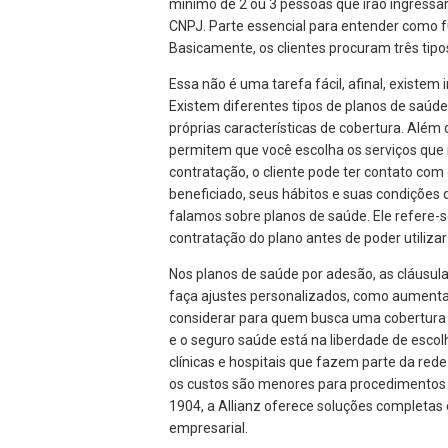
mínimo de 2 ou 3 pessoas que irão ingressa
CNPJ. Parte essencial para entender como f
Basicamente, os clientes procuram três tipos
Essa não é uma tarefa fácil, afinal, existem
Existem diferentes tipos de planos de saúd
próprias características de cobertura. Alé
permitem que você escolha os serviços qu
contratação, o cliente pode ter contato co
beneficiado, seus hábitos e suas condiçõe
falamos sobre planos de saúde. Ele refere-s
contratação do plano antes de poder utiliza
Nos planos de saúde por adesão, as cláusula
faça ajustes personalizados, como aumentar a
considerar para quem busca uma cobertura a
e o seguro saúde está na liberdade de escol
clínicas e hospitais que fazem parte da red
os custos são menores para procedimentos de
1904, a Allianz oferece soluções completas
empresarial.