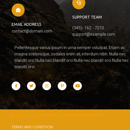
SUPPORT TEAM
EMAIL ADDRESS
(345)- 162 - 7210
contact@domain.com
support@example.com
Pellentesque varius ipsum in urna semper volutpat. Etiam ac
magna scelerisque, sodales enim at, interdum nibh. Nulla nec
blandit orci Nulla nec blandit orci Nulla nec blandit orci Nulla nec
blandit orci.
© 2021 BLOG DE NOTÍCIAS BOAS |
POPULARFX THEME
TERMS AND CONDITION