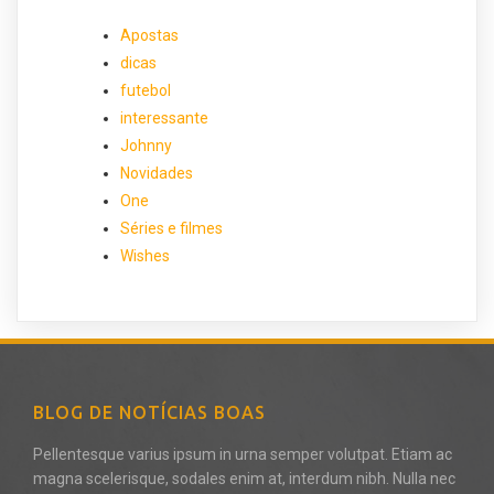
Apostas
dicas
futebol
interessante
Johnny
Novidades
One
Séries e filmes
Wishes
BLOG DE NOTÍCIAS BOAS
Pellentesque varius ipsum in urna semper volutpat. Etiam ac
magna scelerisque, sodales enim at, interdum nibh. Nulla nec