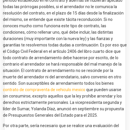
período establecido en el contrato y además se hubieran aplicado
todas las prórrogas posibles, si el arrendador no le comunica la
resolución del contrato, en el plazo de 15 días desde la finalización
del mismo, se entiende que existe tácita reconducción. Si no
conoces mucho como funciona este tipo de contrato, las
condiciones, cómo rellenar uno, qué debe incluir, las distintas
duraciones (muy importante con la nueva ley) y las fianzas y
garantías te resolvemos todas dudas a continuación. Es por eso que
el Código Civil Federal en el artículo 2406 del libro cuarto dice que
todo contrato de arrendamiento debe hacerse por escrito, de lo
contrario el arrendador se hará responsable del mal manejo de la
situación. El contrato de arrendamiento no se rescinde por la
muerte del arrendador ni del arrendatario, salvo convenio en otro
sentido. Son susceptibles de arrendamiento todos los bienes
contrato de compraventa de vehiculo mexico
que pueden usarse
sin consumirse; excepto aquellos que la ley prohíbe arrendar y los
derechos estrictamente personales. La vicepresidenta segunda y
líder de Sumar, Yolanda Díaz, anunció en septiembre su propuesta
de Presupuestos Generales del Estado para el 2025.
Por otra parte, sería necesario que se realice una evaluación del