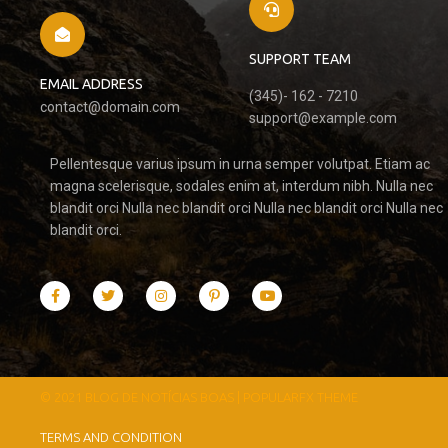
SUPPORT TEAM
EMAIL ADDRESS
(345)- 162 - 7210
contact@domain.com
support@example.com
Pellentesque varius ipsum in urna semper volutpat. Etiam ac
magna scelerisque, sodales enim at, interdum nibh. Nulla nec
blandit orci Nulla nec blandit orci Nulla nec blandit orci Nulla nec
blandit orci.
© 2021 BLOG DE NOTÍCIAS BOAS |
POPULARFX THEME
TERMS AND CONDITION