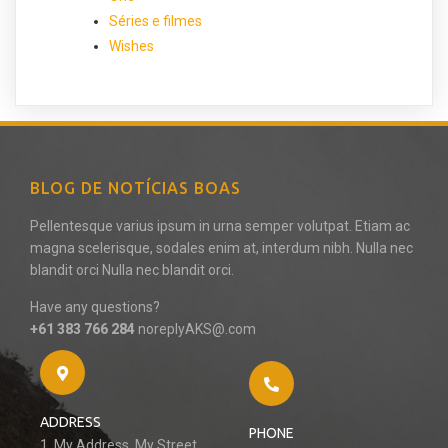
Séries e filmes
Wishes
BLOG DE NOTÍCIAS BOAS
Pellentesque varius ipsum in urna semper volutpat. Etiam ac
magna scelerisque, sodales enim at, interdum nibh. Nulla nec
blandit orci Nulla nec blandit orci.
Have any questions?
+61 383 766 284
noreplyAKS@.com
ADDRESS
PHONE
1, My Address, My Street,