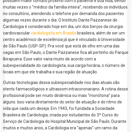
possuem maior contato próximo com o paciente e sua vida, sendo
muitas vezes o “médico da família inteira”, recebendo os indivíduos
no consultório, atendendo o telefone por demanda dos pacientes
algumas vezes durante o dia. O Instituto Dante Pazzanese de
Cardiologia é considerado hoje em dia, um dos berços da cirurgia
cardiovascular
cardiologista em Brasilia
brasileira, além de ser um
centro acadêmico de excelência já que é vinculado à Universidade
de São Paulo (USP-SP). Pra você que está de olho em uma das
vagas em São Paulo, o Dante Pazzanese fica alí pertinho do Parque
Ibirapuera. Esse valor varia muito de acordo com a
subespecialidade do cardiologista, sua carga horária, o número de
locais em que ele trabalha e sua região de atuação.
Outras tecnologias dessa subespecialidade nos dias atuais são
stents farmacológicos e ultrassom intracoronariano. A rotina desse
profissional pode ser muito dinâmica ou mais “monótona” para
alguns. Isso varia diretamente do setor de atuação e do ritmo de
vida que cada um deseja. Em 1943, foi fundada a Sociedade
Brasileira de Cardiologia, criada por estudantes do 3º Curso do
Serviço de Cardiologia do Hospital Municipal de São Paulo. Durante
muitos e muitos anos, a Cardiologia era “apenas” um ramo da