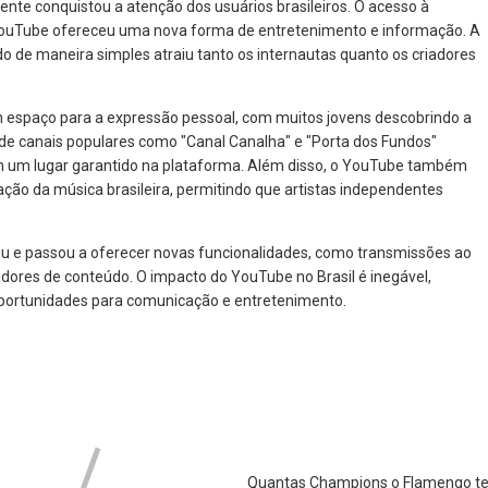
nte conquistou a atenção dos usuários brasileiros. O acesso à
o YouTube ofereceu uma nova forma de entretenimento e informação. A
údo de maneira simples atraiu tanto os internautas quanto os criadores
m espaço para a expressão pessoal, com muitos jovens descobrindo a
de canais populares como "Canal Canalha" e "Porta dos Fundos"
am um lugar garantido na plataforma. Além disso, o YouTube também
ão da música brasileira, permitindo que artistas independentes
iu e passou a oferecer novas funcionalidades, como transmissões ao
adores de conteúdo. O impacto do YouTube no Brasil é inegável,
 oportunidades para comunicação e entretenimento.
Quantas Champions o Flamengo t