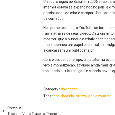
Unidos, chegou ao Brasil em 2006 e rapidame
internet estava se expandindo no país, e 
possibilidade de criar e compartilhar conte
de conteúdo.
Nos primeiros anos, o YouTube se tornou u
fama através de seus vídeos. O surgimento 
mostrou que o humor e a criatividade tinh
desempenhou um papel essencial na divulgaç
alcançassem um público maior.
Com o passar do tempo, a plataforma evolu
vivo e monetização, atraindo ainda mais cri
moldando a cultura digital e criando novas
Category :
Novidades
Tags :
enciclopédia
livre
wikipédia
youtube
Previous
Troca de Vidro Traseiro iPhone