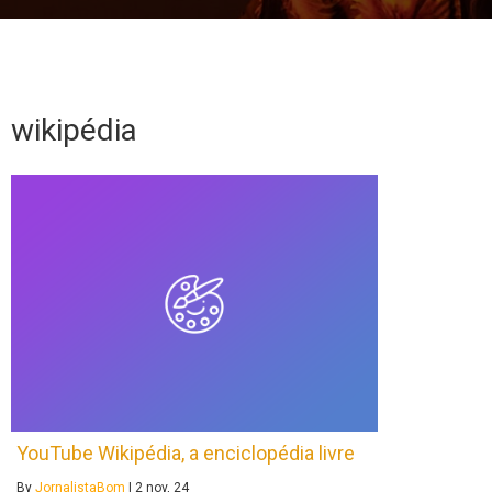
wikipédia
YouTube Wikipédia, a enciclopédia livre
By
JornalistaBom
|
2
nov, 24