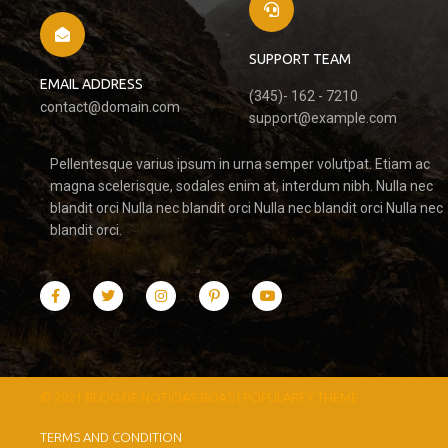
SUPPORT TEAM
EMAIL ADDRESS
(345)- 162 - 7210
contact@domain.com
support@example.com
Pellentesque varius ipsum in urna semper volutpat. Etiam ac
magna scelerisque, sodales enim at, interdum nibh. Nulla nec
blandit orci Nulla nec blandit orci Nulla nec blandit orci Nulla nec
blandit orci.
© 2021 BLOG DE NOTÍCIAS BOAS |
POPULARFX THEME
TERMS AND CONDITION