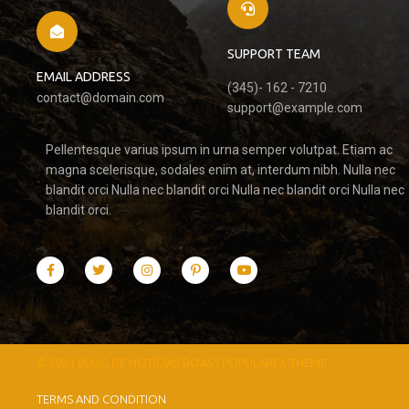
SUPPORT TEAM
EMAIL ADDRESS
(345)- 162 - 7210
contact@domain.com
support@example.com
Pellentesque varius ipsum in urna semper volutpat. Etiam ac
magna scelerisque, sodales enim at, interdum nibh. Nulla nec
blandit orci Nulla nec blandit orci Nulla nec blandit orci Nulla nec
blandit orci.
© 2021 BLOG DE NOTÍCIAS BOAS |
POPULARFX THEME
TERMS AND CONDITION