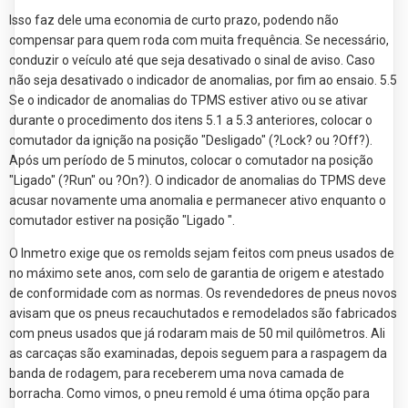
Isso faz dele uma economia de curto prazo, podendo não
compensar para quem roda com muita frequência. Se necessário,
conduzir o veículo até que seja desativado o sinal de aviso. Caso
não seja desativado o indicador de anomalias, por fim ao ensaio. 5.5
Se o indicador de anomalias do TPMS estiver ativo ou se ativar
durante o procedimento dos itens 5.1 a 5.3 anteriores, colocar o
comutador da ignição na posição "Desligado" (?Lock? ou ?Off?).
Após um período de 5 minutos, colocar o comutador na posição
"Ligado" (?Run" ou ?On?). O indicador de anomalias do TPMS deve
acusar novamente uma anomalia e permanecer ativo enquanto o
comutador estiver na posição "Ligado ".
O Inmetro exige que os remolds sejam feitos com pneus usados de
no máximo sete anos, com selo de garantia de origem e atestado
de conformidade com as normas. Os revendedores de pneus novos
avisam que os pneus recauchutados e remodelados são fabricados
com pneus usados que já rodaram mais de 50 mil quilômetros. Ali
as carcaças são examinadas, depois seguem para a raspagem da
banda de rodagem, para receberem uma nova camada de
borracha. Como vimos, o pneu remold é uma ótima opção para