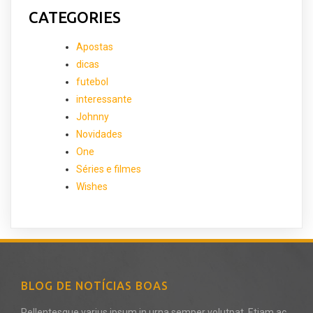
CATEGORIES
Apostas
dicas
futebol
interessante
Johnny
Novidades
One
Séries e filmes
Wishes
BLOG DE NOTÍCIAS BOAS
Pellentesque varius ipsum in urna semper volutpat. Etiam ac