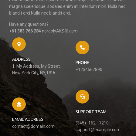
magna scelerisque, sodales enim at, interdum nibh. Nulla nec
blandit orci Nulla nec blandit orci.
Have any questions?
+61 383 766 284
noreplyAKS@.com
ADDRESS
PHONE
1, My Address, My Street,
+1234567890
New York City, NY, USA
SUPPORT TEAM
EMAIL ADDRESS
(345)- 162 - 7210
contact@domain.com
support@example.com