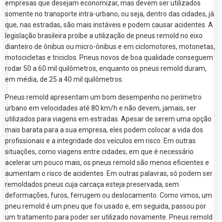
empresas que desejam economizar, mas devem ser utilizados
somente no transporte intra-urbano, ou seja, dentro das cidades, já
que, nas estradas, são mais instáveis e podem causar acidentes. A
legislação brasileira proíbe a utilização de pneus remold no eixo
dianteiro de ônibus ou micro-ônibus e em ciclomotores, motonetas,
motocicletas e triciclos. Pneus novos de boa qualidade conseguem
rodar 50 a 60 mil quilômetros, enquanto os pneus remold duram,
em média, de 25 a 40 mil quilômetros.
Pneus remold apresentam um bom desempenho no perímetro
urbano em velocidades até 80 km/h e não devem, jamais, ser
utilizados para viagens em estradas. Apesar de serem uma opção
mais barata para a sua empresa, eles podem colocar a vida dos
profissionais e a integridade dos veículos em risco. Em outras
situações, como viagens entre cidades, em que é necessário
acelerar um pouco mais, os pneus remold são menos eficientes e
aumentam o risco de acidentes. Em outras palavras, só podem ser
remoldados pneus cuja carcaça esteja preservada, sem
deformações, furos, ferrugem ou deslocamento. Como vimos, um
pneu remold é um pneu que foi usado ​​e, em seguida, passou por
um tratamento para poder ser utilizado novamente. Pneus remold