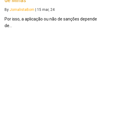
de Minas
By
JornalistaBom
|
15
mar, 24
Por isso, a aplicação ou não de sanções depende
de…