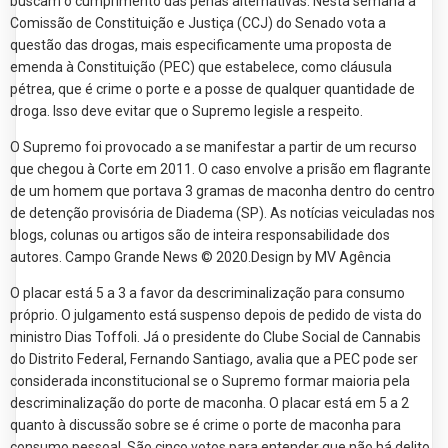
buscam o cumprimento das penas alternativas. Nesta semana a
Comissão de Constituição e Justiça (CCJ) do Senado vota a
questão das drogas, mais especificamente uma proposta de
emenda à Constituição (PEC) que estabelece, como cláusula
pétrea, que é crime o porte e a posse de qualquer quantidade de
droga. Isso deve evitar que o Supremo legisle a respeito.
O Supremo foi provocado a se manifestar a partir de um recurso
que chegou à Corte em 2011. O caso envolve a prisão em flagrante
de um homem que portava 3 gramas de maconha dentro do centro
de detenção provisória de Diadema (SP). As notícias veiculadas nos
blogs, colunas ou artigos são de inteira responsabilidade dos
autores. Campo Grande News © 2020.Design by MV Agência
O placar está 5 a 3 a favor da descriminalização para consumo
próprio. O julgamento está suspenso depois de pedido de vista do
ministro Dias Toffoli. Já o presidente do Clube Social de Cannabis
do Distrito Federal, Fernando Santiago, avalia que a PEC pode ser
considerada inconstitucional se o Supremo formar maioria pela
descriminalização do porte de maconha. O placar está em 5 a 2
quanto à discussão sobre se é crime o porte de maconha para
consumo pessoal. São cinco votos para entender que não há delito