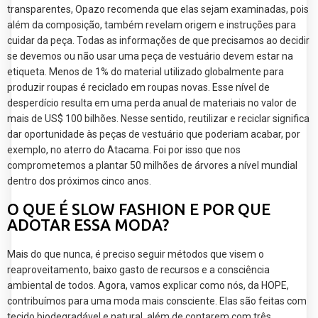
transparentes, Opazo recomenda que elas sejam examinadas, pois
além da composição, também revelam origem e instruções para
cuidar da peça. Todas as informações de que precisamos ao decidir
se devemos ou não usar uma peça de vestuário devem estar na
etiqueta. Menos de 1% do material utilizado globalmente para
produzir roupas é reciclado em roupas novas. Esse nível de
desperdício resulta em uma perda anual de materiais no valor de
mais de US$ 100 bilhões. Nesse sentido, reutilizar e reciclar significa
dar oportunidade às peças de vestuário que poderiam acabar, por
exemplo, no aterro do Atacama. Foi por isso que nos
comprometemos a plantar 50 milhões de árvores a nível mundial
dentro dos próximos cinco anos.
O QUE É SLOW FASHION E POR QUE
ADOTAR ESSA MODA?
Mais do que nunca, é preciso seguir métodos que visem o
reaproveitamento, baixo gasto de recursos e a consciência
ambiental de todos. Agora, vamos explicar como nós, da HOPE,
contribuímos para uma moda mais consciente. Elas são feitas com
tecido biodegradável e natural, além de contarem com três