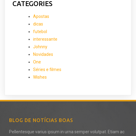
CATEGORIES
Apostas
dicas
futebol
interessante
Johnny
Novidades
One
Séries e filmes
Wishes
BLOG DE NOTÍCIAS BOAS
Pellentesque varius ipsum in urna semper volutpat. Etiam ac