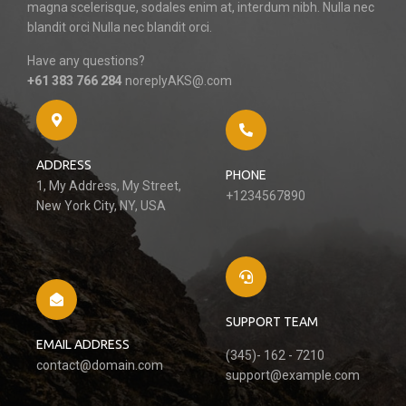
magna scelerisque, sodales enim at, interdum nibh. Nulla nec
blandit orci Nulla nec blandit orci.
Have any questions?
+61 383 766 284
noreplyAKS@.com
ADDRESS
PHONE
1, My Address, My Street,
+1234567890
New York City, NY, USA
SUPPORT TEAM
EMAIL ADDRESS
(345)- 162 - 7210
contact@domain.com
support@example.com