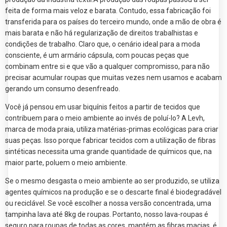
feita de forma mais veloz e barata. Contudo, essa fabricação foi
transferida para os países do terceiro mundo, onde a mão de obra é
mais barata e não há regularização de direitos trabalhistas e
condições de trabalho. Claro que, o cenário ideal para a moda
consciente, é um armário cápsula, com poucas peças que
combinam entre si e que vão a qualquer compromisso, para não
precisar acumular roupas que muitas vezes nem usamos e acabam
gerando um consumo desenfreado.
Você já pensou em usar biquínis feitos a partir de tecidos que
contribuem para o meio ambiente ao invés de poluí-lo? A Levh,
marca de moda praia, utiliza matérias-primas ecológicas para criar
suas peças. Isso porque fabricar tecidos com a utilização de fibras
sintéticas necessita uma grande quantidade de químicos que, na
maior parte, poluem o meio ambiente.
Se o mesmo desgasta o meio ambiente ao ser produzido, se utiliza
agentes químicos na produção e se o descarte final é biodegradável
ou reciclável. Se você escolher a nossa versão concentrada, uma
tampinha lava até 8kg de roupas. Portanto, nosso lava-roupas é
seguro para roupas de todas as cores, mantém as fibras macias, é