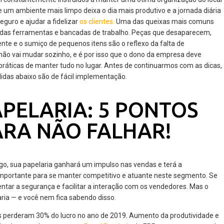
 um ambiente mais limpo deixa o dia mais produtivo e a jornada diária
guro e ajudar a fidelizar
os clientes.
Uma das queixas mais comuns
em das ferramentas e bancadas de trabalho. Peças que desaparecem,
te e o sumiço de pequenos itens são o reflexo da falta de
 não vai mudar sozinho, e é por isso que o dono da empresa deve
ráticas de manter tudo no lugar. Antes de continuarmos com as dicas,
idas abaixo são de fácil implementação.
APELARIA: 5 PONTOS
ARA NÃO FALHAR!
go, sua papelaria ganhará um impulso nas vendas e terá a
 importante para se manter competitivo e atuante neste segmento. Se
entar a segurança e facilitar a interação com os vendedores. Mas o
ia — e você nem fica sabendo disso.
 perderam 30% do lucro no ano de 2019. Aumento da produtividade e