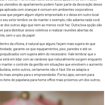
ios utensílios do apartamento podem fazer parte da decoração desse
gia aplicada com crianças é comum em ambientes corporativos
oas que pegam algum objeto emprestado e o deixa em outro local
 do seu setor lembre-se de manter o exemplo, não adianta nada você
ar dos outros algo que nem ao menos você faz. Outra boa opção são
para distribuir avisos coletivos e realizar reuniões abertas de
te, sem o uso de papel.
entro da oficina, é natural que alguns façam mais sujeira do que
tividade, garante-se que equipamentos, piso, paredes e até os
rejudicados com sujeira além do necessário. Vale lembrar que o
s está em lidar com as variáveis que naturalmente surgem enquanto
e manter o controle da gestão em situações que envolvem o aumento
butária, entre outros, certamente não é fácil. Ele se adapta a
to mais simples para o empreendedor. Porta Lápis, servem para
es itens de papelaria para home office mais próximos um dos outros,