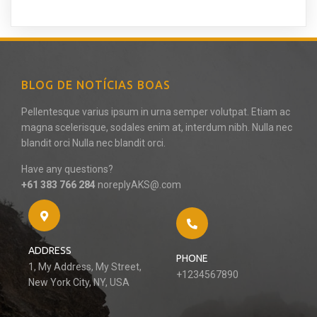
BLOG DE NOTÍCIAS BOAS
Pellentesque varius ipsum in urna semper volutpat. Etiam ac
magna scelerisque, sodales enim at, interdum nibh. Nulla nec
blandit orci Nulla nec blandit orci.
Have any questions?
+61 383 766 284
noreplyAKS@.com
ADDRESS
PHONE
1, My Address, My Street,
+1234567890
New York City, NY, USA