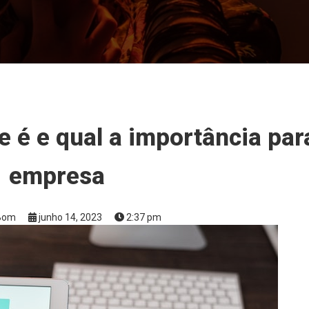
 é e qual a importância par
empresa
aBom
junho 14, 2023
2:37 pm