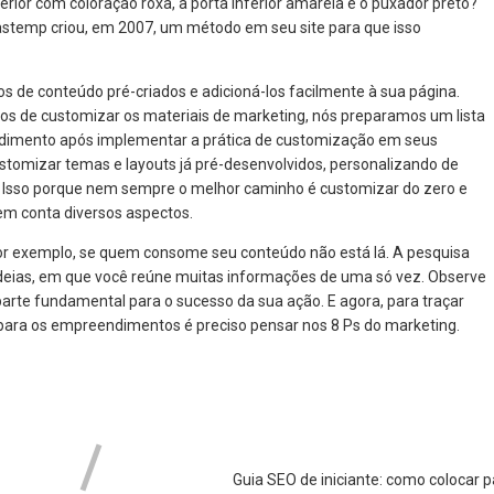
rior com coloração roxa, a porta inferior amarela e o puxador preto?
astemp criou, em 2007, um método em seu site para que isso
os de conteúdo pré-criados e adicioná-los facilmente à sua página.
ios de customizar os materiais de marketing, nós preparamos um lista
eedimento após implementar a prática de customização em seus
tomizar temas e layouts já pré-desenvolvidos, personalizando de
 Isso porque nem sempre o melhor caminho é customizar do zero e
em conta diversos aspectos.
or exemplo, se quem consome seu conteúdo não está lá. A pesquisa
eias, em que você reúne muitas informações de uma só vez. Observe
arte fundamental para o sucesso da sua ação. E agora, para traçar
 para os empreendimentos é preciso pensar nos 8 Ps do marketing.
Guia SEO de iniciante: como colocar p