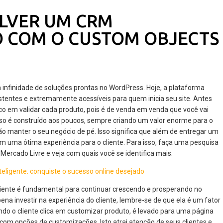
LVER UM CRM
 COM O CUSTOM OBJECTS
a infinidade de soluções prontas no WordPress. Hoje, a plataforma
tentes e extremamente acessíveis para quem inicia seu site. Antes
co em validar cada produto, pois é de venda em venda que você vai
so é construído aos poucos, sempre criando um valor enorme para o
não manter o seu negócio de pé. Isso significa que além de entregar um
m uma ótima experiência para o cliente. Para isso, faça uma pesquisa
ercado Livre e veja com quais você se identifica mais.
liente é fundamental para continuar crescendo e prosperando no
na investir na experiência do cliente, lembre-se de que ela é um fator
ndo o cliente clica em customizar produto, é levado para uma página
m opções de customizações. Isto atrai atenção de seus clientes e