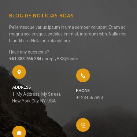
BLOG DE NOTÍCIAS BOAS
Pellentesque varius ipsum in urna semper volutpat. Etiam ac
magna scelerisque, sodales enim at, interdum nibh. Nulla nec
blandit orci Nulla nec blandit orci.
Have any questions?
+61 383 766 284
noreplyAKS@.com
ADDRESS
PHONE
1, My Address, My Street,
+1234567890
New York City, NY, USA