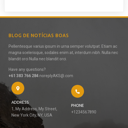
BLOG DE NOTÍCIAS BOAS
Pellentesque varius ipsum in urna semper volutpat. Etiam ac
magna scelerisque, sodales enim at, interdum nibh. Nulla nec
blandit orci Nulla nec blandit orci.
Have any questions?
+61 383 766 284
noreplyAKS@.com
ADDRESS
PHONE
1, My Address, My Street,
+1234567890
New York City, NY, USA