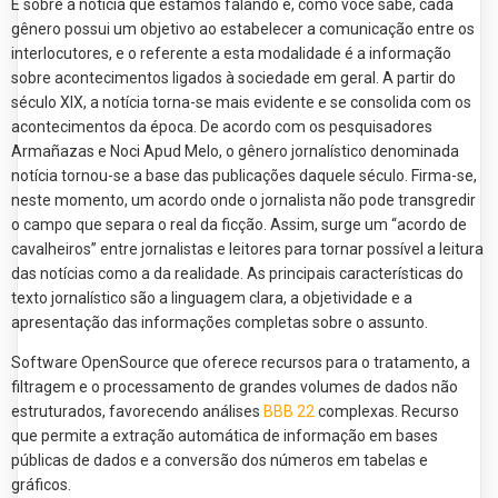
É sobre a notícia que estamos falando e, como você sabe, cada
gênero possui um objetivo ao estabelecer a comunicação entre os
interlocutores, e o referente a esta modalidade é a informação
sobre acontecimentos ligados à sociedade em geral. A partir do
século XIX, a notícia torna-se mais evidente e se consolida com os
acontecimentos da época. De acordo com os pesquisadores
Armañazas e Noci Apud Melo, o gênero jornalístico denominada
notícia tornou-se a base das publicações daquele século. Firma-se,
neste momento, um acordo onde o jornalista não pode transgredir
o campo que separa o real da ficção. Assim, surge um “acordo de
cavalheiros” entre jornalistas e leitores para tornar possível a leitura
das notícias como a da realidade. As principais características do
texto jornalístico são a linguagem clara, a objetividade e a
apresentação das informações completas sobre o assunto.
Software OpenSource que oferece recursos para o tratamento, a
filtragem e o processamento de grandes volumes de dados não
estruturados, favorecendo análises
BBB 22
complexas. Recurso
que permite a extração automática de informação em bases
públicas de dados e a conversão dos números em tabelas e
gráficos.