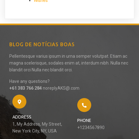
Wishes
BLOG DE NOTÍCIAS BOAS
Pellentesque varius ipsum in urna semper volutpat. Etiam ac
magna scelerisque, sodales enim at, interdum nibh. Nulla nec
blandit orci Nulla nec blandit orci.
Have any questions?
+61 383 766 284
noreplyAKS@.com
ADDRESS
PHONE
1, My Address, My Street,
+1234567890
New York City, NY, USA