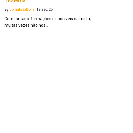
moderna
By
JornalistaBom
|
19
set, 25
Com tantas informações disponíveis na mídia,
muitas vezes não nos…