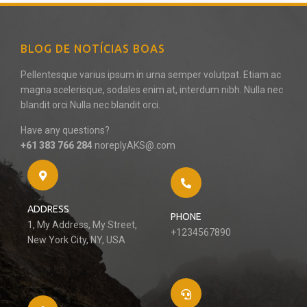
BLOG DE NOTÍCIAS BOAS
Pellentesque varius ipsum in urna semper volutpat. Etiam ac
magna scelerisque, sodales enim at, interdum nibh. Nulla nec
blandit orci Nulla nec blandit orci.
Have any questions?
+61 383 766 284
noreplyAKS@.com
ADDRESS
PHONE
1, My Address, My Street,
+1234567890
New York City, NY, USA