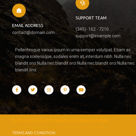
SUPPORT TEAM
EMAIL ADDRESS
(345)- 162 - 7210
contact@domain.com
support@example.com
Pellentesque varius ipsum in urna semper volutpat. Etiam ac
magna scelerisque, sodales enim at, interdum nibh. Nulla nec
blandit orci Nulla nec blandit orci Nulla nec blandit orci Nulla nec
blandit orci.
© 2021 BLOG DE NOTÍCIAS BOAS |
POPULARFX THEME
TERMS AND CONDITION