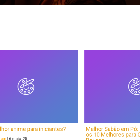
lhor anime para iniciantes?
Melhor Sabão em Pó:
os 10 Melhores para 
aBom
|
6
maio, 25