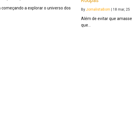
Roupas
á começando a explorar o universo dos
By
JornalistaBom
|
18
mar, 25
Além de evitar que amasse
que…