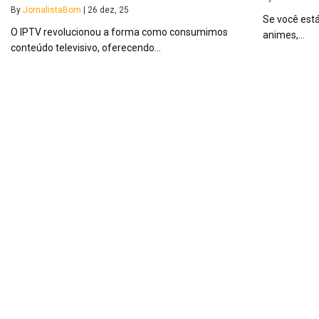
By
JornalistaBom
|
26
dez, 25
Se você est
O IPTV revolucionou a forma como consumimos
animes,…
conteúdo televisivo, oferecendo…