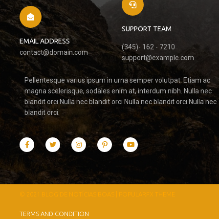
SUPPORT TEAM
EMAIL ADDRESS
(345)- 162 - 7210
contact@domain.com
support@example.com
Pellentesque varius ipsum in urna semper volutpat. Etiam ac
magna scelerisque, sodales enim at, interdum nibh. Nulla nec
blandit orci Nulla nec blandit orci Nulla nec blandit orci Nulla nec
blandit orci.
© 2021 BLOG DE NOTÍCIAS BOAS |
POPULARFX THEME
TERMS AND CONDITION