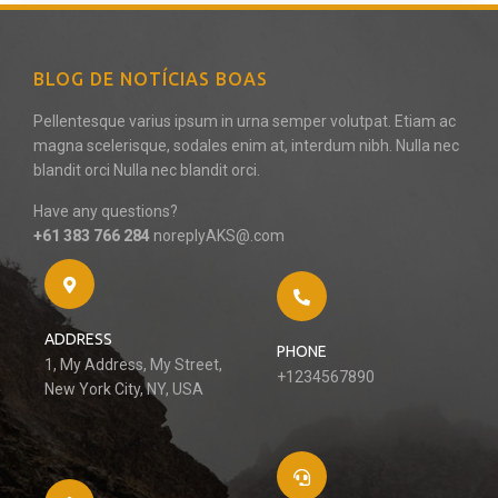
BLOG DE NOTÍCIAS BOAS
Pellentesque varius ipsum in urna semper volutpat. Etiam ac
magna scelerisque, sodales enim at, interdum nibh. Nulla nec
blandit orci Nulla nec blandit orci.
Have any questions?
+61 383 766 284
noreplyAKS@.com
ADDRESS
PHONE
1, My Address, My Street,
+1234567890
New York City, NY, USA