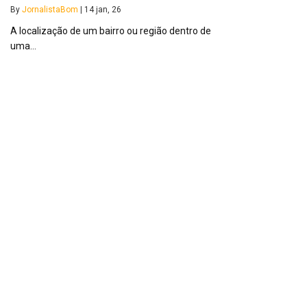
By
JornalistaBom
|
14
jan, 26
A localização de um bairro ou região dentro de
uma…