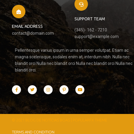
SUPPORT TEAM
EMAIL ADDRESS
(345)- 162 - 7210
contact@domain.com
support@example.com
Pellentesque varius ipsum in urna semper volutpat. Etiam ac
magna scelerisque, sodales enim at, interdum nibh. Nulla nec
blandit orci Nulla nec blandit orci Nulla nec blandit orci Nulla nec
blandit orci.
© 2021 BLOG DE NOTÍCIAS BOAS |
POPULARFX THEME
TERMS AND CONDITION