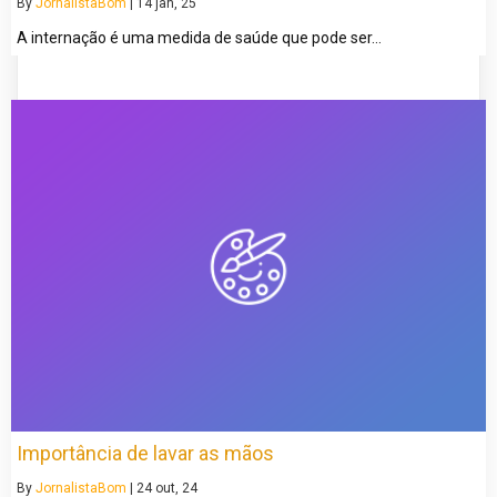
By
JornalistaBom
|
14
jan, 25
A internação é uma medida de saúde que pode ser…
Importância de lavar as mãos
By
JornalistaBom
|
24
out, 24