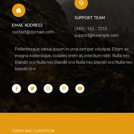
SUPPORT TEAM
EMAIL ADDRESS
(345)- 162 - 7210
contact@domain.com
support@example.com
Pellentesque varius ipsum in urna semper volutpat. Etiam ac
magna scelerisque, sodales enim at, interdum nibh. Nulla nec
blandit orci Nulla nec blandit orci Nulla nec blandit orci Nulla nec
blandit orci.
© 2021 BLOG DE NOTÍCIAS BOAS |
POPULARFX THEME
TERMS AND CONDITION