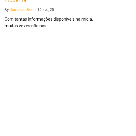
moderna
By
JornalistaBom
|
19
set, 25
Com tantas informações disponíveis na mídia,
muitas vezes não nos…