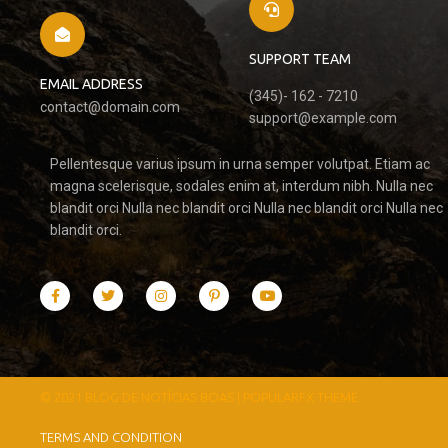
SUPPORT TEAM
EMAIL ADDRESS
(345)- 162 - 7210
contact@domain.com
support@example.com
Pellentesque varius ipsum in urna semper volutpat. Etiam ac
magna scelerisque, sodales enim at, interdum nibh. Nulla nec
blandit orci Nulla nec blandit orci Nulla nec blandit orci Nulla nec
blandit orci.
© 2021 BLOG DE NOTÍCIAS BOAS |
POPULARFX THEME
TERMS AND CONDITION