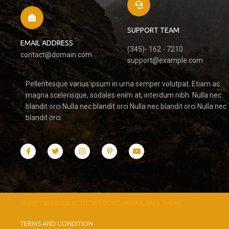
SUPPORT TEAM
EMAIL ADDRESS
(345)- 162 - 7210
contact@domain.com
support@example.com
Pellentesque varius ipsum in urna semper volutpat. Etiam ac
magna scelerisque, sodales enim at, interdum nibh. Nulla nec
blandit orci Nulla nec blandit orci Nulla nec blandit orci Nulla nec
blandit orci.
© 2021 BLOG DE NOTÍCIAS BOAS |
POPULARFX THEME
TERMS AND CONDITION