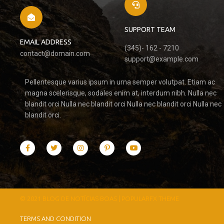
SUPPORT TEAM
EMAIL ADDRESS
(345)- 162 - 7210
contact@domain.com
support@example.com
Pellentesque varius ipsum in urna semper volutpat. Etiam ac
magna scelerisque, sodales enim at, interdum nibh. Nulla nec
blandit orci Nulla nec blandit orci Nulla nec blandit orci Nulla nec
blandit orci.
© 2021 BLOG DE NOTÍCIAS BOAS |
POPULARFX THEME
TERMS AND CONDITION